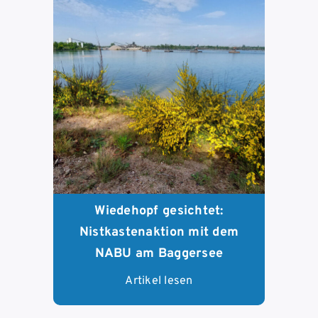
Wiedehopf gesichtet:
Nistkastenaktion mit dem
NABU am Baggersee
Artikel lesen